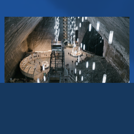
Los
productos de acero inoxidable
es un material
resistente a la oxidación
, aleaciones y corrosiones en
entornos químicamente reactivos que hacen que este
tipo de acero
sea uno de los favoritos para muchas de