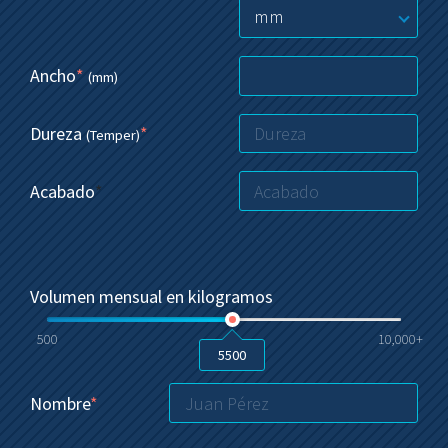
mm
Ancho
*
(mm)
Dureza
*
(Temper)
Acabado
*
Volumen mensual en kilogramos
500
10,000+
5500
Nombre
*