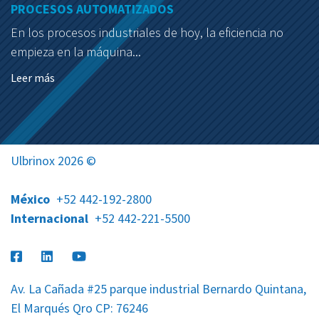
PROCESOS AUTOMATIZADOS
En los procesos industriales de hoy, la eficiencia no
empieza en la máquina...
Leer más
Ulbrinox 2026 ©
México
+52 442-192-2800
Internacional
+52 442-221-5500
Av. La Cañada #25 parque industrial Bernardo Quintana,
El Marqués Qro CP: 76246