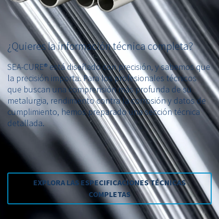
¿Quieres la información técnica completa?
SEA-CURE® está diseñado con precisión, y sabemos que
la precisión importa. Para los profesionales técnicos
que buscan una comprensión más profunda de su
metalurgia, rendimiento contra la corrosión y datos de
cumplimiento, hemos preparado una sección técnica
detallada.
EXPLORA LAS ESPECIFICACIONES TÉCNICAS
COMPLETAS