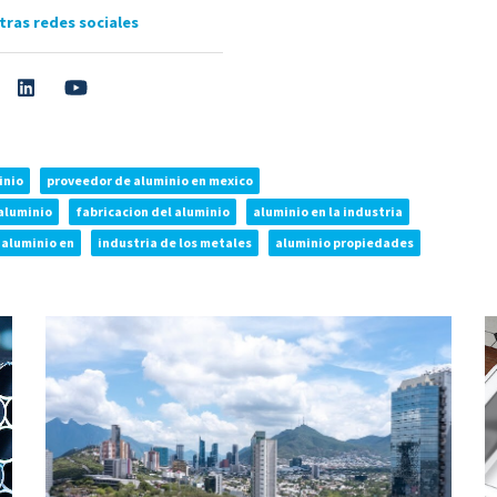
tras redes sociales
inio
proveedor de aluminio en mexico
aluminio
fabricacion del aluminio
aluminio en la industria
 aluminio en
industria de los metales
aluminio propiedades