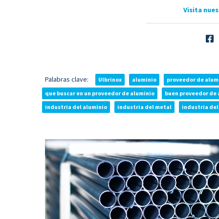
Visita nues
Palabras clave:
Ulbrinox
aluminio
proveedor de alum
que buscar en un proveedor de aluminio
buen proveedor de 
industria del aluminio
industria del metal
industria del