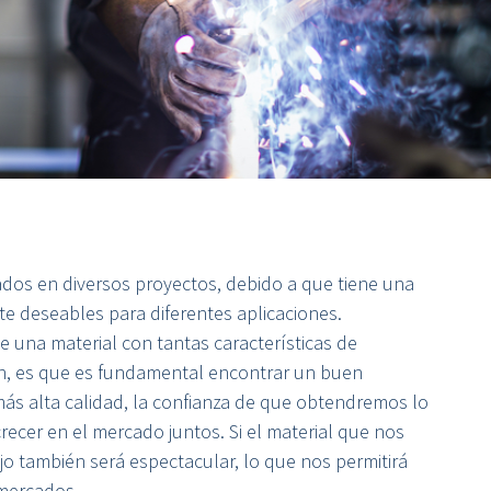
ados en diversos proyectos, debido a que tiene una
e deseables para diferentes aplicaciones.
e una material con tantas características de
ón, es que es fundamental encontrar un buen
 más alta calidad, la confianza de que obtendremos lo
ecer en el mercado juntos. Si el material que nos
jo también será espectacular, lo que nos permitirá
 mercados.