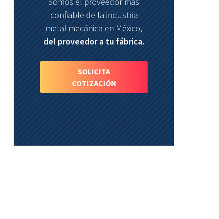
Somos el proveedor más
confiable de la industria
metal mecánica en México,
del proveedor a tu fábrica.
SOLICITA
COTIZACIÓN