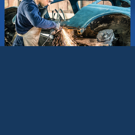
Los
automóviles
son uno de los inventos más
utilizados y queridos que ha realizado el ser humano.
Además, se ha convertido en una industria que está en
constante desarrollo e innovación, pues la tecnología
que se aplica a los vehículos avanza a una velocidad
impresionante. Actualmente, estos medios de
transporte deben ofrecer una amplia gama de servicios
combinados con seguridad, intuitividad y conectividad
para que puedan ser considerados por clientes